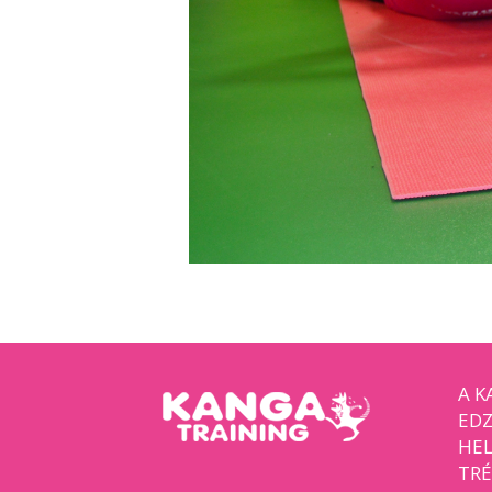
A K
EDZ
HEL
TRÉ