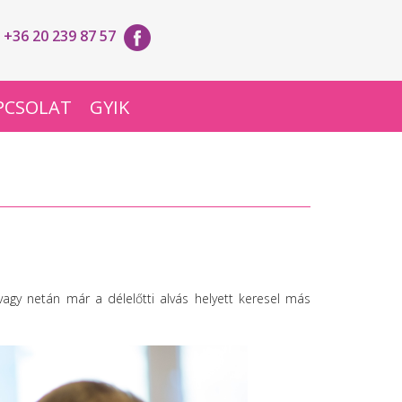
+36 20 239 87 57
PCSOLAT
GYIK
gy netán már a délelőtti alvás helyett keresel más