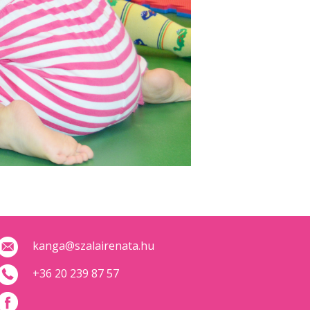
kanga@szalairenata.hu
+36 20 239 87 57