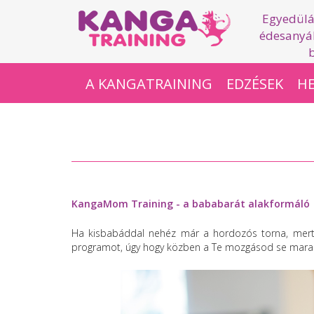
Egyedülá
édesanyák
A KANGATRAINING
EDZÉSEK
HE
KangaMom Training - a bababarát alakformáló
Ha kisbabáddal nehéz már a hordozós torna, mert i
programot, úgy hogy közben a Te mozgásod se maradjo