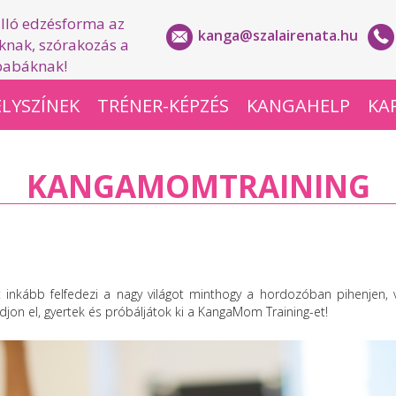
lló edzésforma az
kanga@szalairenata.hu
nak, szórakozás a
babáknak!
LYSZÍNEK
TRÉNER-KÉPZÉS
KANGAHELP
KA
KANGAMOMTRAINING
nkább felfedezi a nagy világot minthogy a hordozóban pihenjen, va
n el, gyertek és próbáljátok ki a KangaMom Training-et!