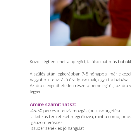
Közösségben lehet a tipegőd, találkozhat más babákka
A szülés után legkorábban 7-8 hónappal már elkezdh
nagyobb intenzitású óratípusoknak, együtt a babával 
Az óra elengedhetetlen része a bemelegítés, az óra v
legyen.
Amire számíthatsz:
-45-50 perces intenzív mozgás (pulzuspörgetés)
-a kritikus területeket megcélozva, mint a comb, pops
-gátizom erősítés
-szuper zenék és jó hangulat