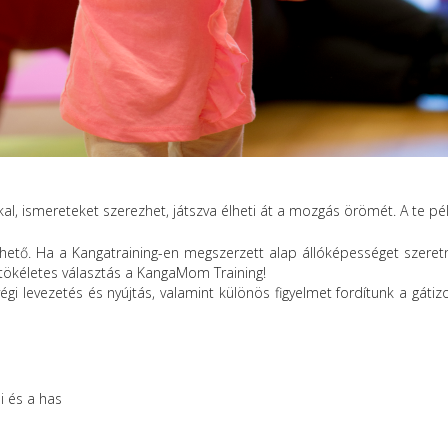
l, ismereteket szerezhet, játszva élheti át a mozgás örömét. A te pé
ető. Ha a Kangatraining-en megszerzett alap állóképességet szeretné
tökéletes választás a KangaMom Training!
égi levezetés és nyújtás, valamint különös figyelmet fordítunk a gáti
i és a has