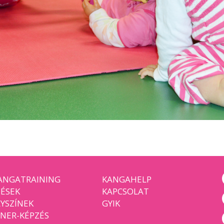
ANGATRAINING
KANGAHELP
ÉSEK
KAPCSOLAT
YSZÍNEK
GYIK
NER-KÉPZÉS