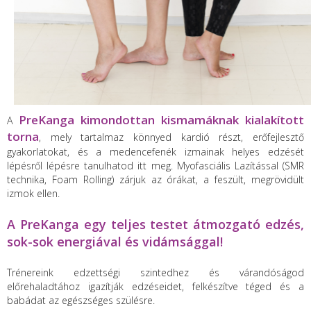
PreKanga kimondottan kismamáknak kialakított
A
torna
, mely tartalmaz könnyed kardió részt, erőfejlesztő
gyakorlatokat, és a medencefenék izmainak helyes edzését
lépésről lépésre tanulhatod itt meg. Myofasciális Lazítással (SMR
technika, Foam Rolling) zárjuk az órákat, a feszült, megrövidült
izmok ellen.
A PreKanga egy teljes testet átmozgató edzés,
sok-sok energiával és vidámsággal!
Trénereink edzettségi szintedhez és várandóságod
előrehaladtához igazítják edzéseidet, felkészítve téged és a
babádat az egészséges szülésre.