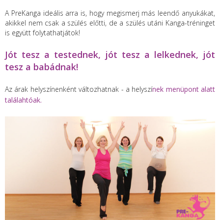
A PreKanga ideális arra is, hogy megismerj más leendő anyukákat,
akikkel nem csak a szülés előtti, de a szülés utáni Kanga-tréninget
is együtt folytathatjátok!
Jót tesz a testednek, jót tesz a lelkednek, jót
tesz a babádnak!
Az árak helyszínenként változhatnak - a helyszí
nek menüpont alatt
találahtóak.