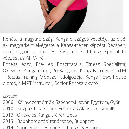
Renáta a magyarországi Kanga országos vezetője, az első,
aki magyarként elvégezte a Kanga-tréner képzést Bécsben,
majd rögtön a Pre- és Posztnatális Fitnesz Specialista
képzést az AFPA-nél.
Fitness edző, Pre- és Posztnatális Fitnesz Specialista,
Okleveles Kangatrainer, PreKanga és KangaBurn edző, RTM
- Rectus Training Módszer kidolgozója, Kanga Powerhouse
oktató, NMPT instruktor, Senior Fitnesz oktató.
Iskolái:
2006 - Környezetmérnök, Széchenyi István Egyetem, Győr
2010 - Közgazdász Emberi Erőforrás Alapszak, Gödöllő
2013 - Okleveles Kanga-tréner, Bécs
2013 - Babahordozási-tanácsadó, Budapest
2014 - Sportedző (Testépítés-Fitnesz), Veszprém