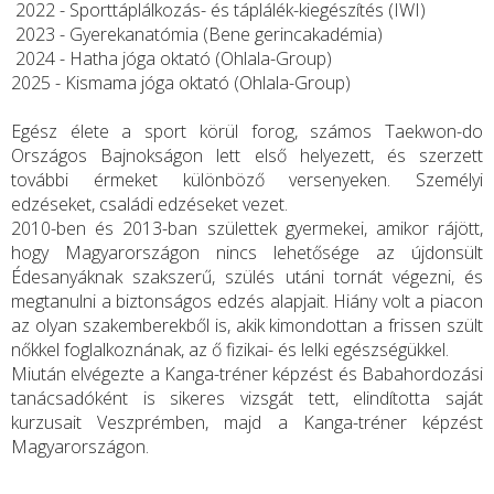
2022 - Sporttáplálkozás- és táplálék-kiegészítés (IWI)
2023 - Gyerekanatómia (Bene gerincakadémia)
2024 - Hatha jóga oktató (Ohlala-Group)
2025 - Kismama jóga oktató (Ohlala-Group)
Egész élete a sport körül forog, számos Taekwon-do
Országos Bajnokságon lett első helyezett, és szerzett
további érmeket különböző versenyeken. Személyi
edzéseket, családi edzéseket vezet.
2010-ben és 2013-ban születtek gyermekei, amikor rájött,
hogy Magyarországon nincs lehetősége az újdonsült
Édesanyáknak szakszerű, szülés utáni tornát végezni, és
megtanulni a biztonságos edzés alapjait. Hiány volt a piacon
az olyan szakemberekből is, akik kimondottan a frissen szült
nőkkel foglalkoznának, az ő fizikai- és lelki egészségükkel.
Miután elvégezte a Kanga-tréner képzést és Babahordozási
tanácsadóként is sikeres vizsgát tett, elindította saját
kurzusait Veszprémben, majd a Kanga-tréner képzést
Magyarországon.