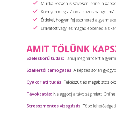
Munka közben is szívesen lennél a babád
Könnyen megtalálod a közös hangot mások
Érdekel, hogyan fejlesztheted a gyermek
Elhivatott vagy, és magad építenéd a sike
AMIT TŐLÜNK KAPS
Széleskörű tudás:
Tanulj meg mindent a gyermek
Szakértői támogatás:
A képzés során gyógyto
Gyakorlati tudás:
Felkészült és magabiztos okt
Távoktatás:
Ne aggódj a távolság miatt! Online
Stresszmentes vizsgázás:
Több lehetőséged 