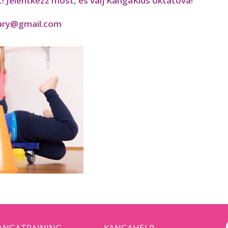
t! Jelentkezz most, és válj KangaKids oktatóvá!
ary@gmail.com
ANGATRAINING
KANGAHELP