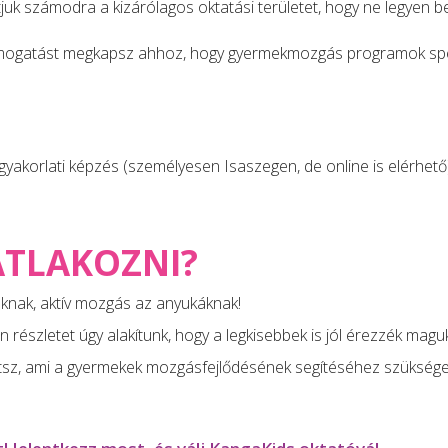
tjuk számodra a kizárólagos oktatási területet, hogy ne legyen b
ogatást megkapsz ahhoz, hogy gyermekmozgás programok specia
yakorlati képzés (személyesen Isaszegen, de online is elérhető)
ATLAKOZNI?
nak, aktív mozgás az anyukáknak!
részletet úgy alakítunk, hogy a legkisebbek is jól érezzék maguk
tsz, ami a gyermekek mozgásfejlődésének segítéséhez szüksége