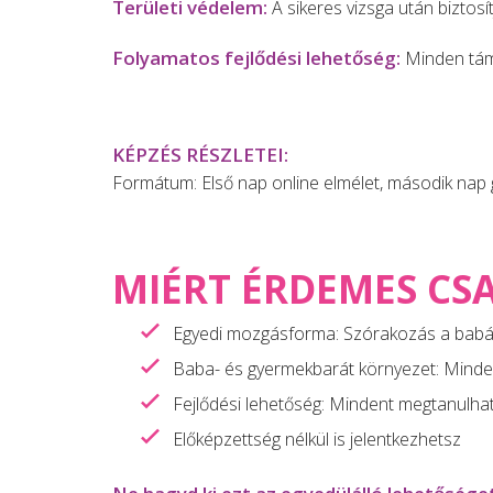
Területi védelem:
A sikeres vizsga után biztosí
Folyamatos fejlődési lehetőség:
Minden tám
KÉPZÉS RÉSZLETEI:
Formátum: Első nap online elmélet, második nap g
MIÉRT ÉRDEMES CS
Egyedi mozgásforma: Szórakozás a babák
Baba- és gyermekbarát környezet: Minden 
Fejlődési lehetőség: Mindent megtanulha
Előképzettség nélkül is jelentkezhetsz