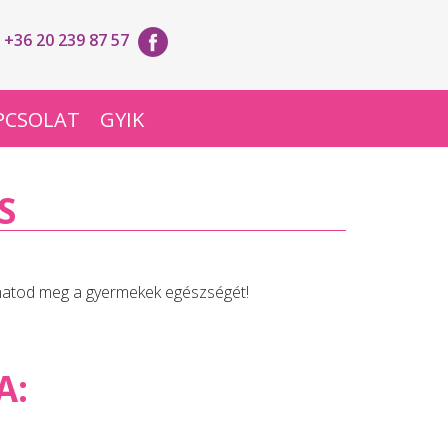
+36 20 239 87 57
PCSOLAT
GYIK
S
zhatod meg a gyermekek egészségét!
A: