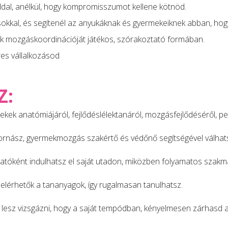
dal, anélkül, hogy kompromisszumot kellene kötnöd.
kal, és segítenél az anyukáknak és gyermekeiknek abban, hogy
ek mozgáskoordinációját játékos, szórakoztató formában.
res vállalkozásod
Z:
ek anatómiájáról, fejlődéslélektanáról, mozgásfejlődéséről, ped
rnász, gyermekmozgás szakértő és védőnő segítségével válhats
atóként indulhatsz el saját utadon, miközben folyamatos szakm
 elérhetők a tananyagok, így rugalmasan tanulhatsz.
lesz vizsgázni, hogy a saját tempódban, kényelmesen zárhasd a