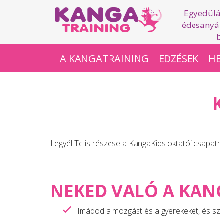
Egyedülá
édesanyák
A KANGATRAINING
EDZÉSEK
HE
Legyél Te is részese a KangaKids oktatói csapa
NEKED VALÓ A KAN
Imádod a mozgást és a gyerekeket, és sz