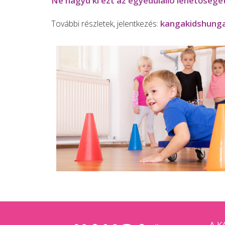
Ne hagyd ki ezt az egyedülálló lehetősége
kangakidshung
További részletek, jelentkezés:
A K