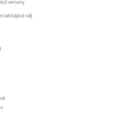
első verseny.
listájává válj.
.
at.
s.