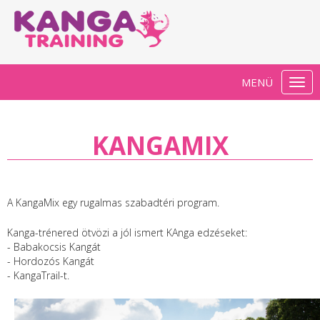
MENÜ
Togg
navi
KANGAMIX
A KangaMix egy rugalmas szabadtéri program.
Kanga-trénered ötvözi a jól ismert KAnga edzéseket:
- Babakocsis Kangát
- Hordozós Kangát
- KangaTrail-t.