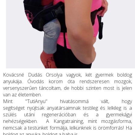
Kovácsné Dudás Orsolya vagyok, két gyermek boldog
anyukája. Óvodás korom óta rendszeresen mozgok,
versenyszerűen táncoltam, de hobbi szinten most is jelen
van az életemben.
Mint "TutiAnyu" hivatásommá vált, hogy
segítséget nyújtsak anyatársaimnak testileg és lelkileg is a
szülés utáni regenerációban és a gyermekágyi
nehézségekben. A Kangatraining, mint mozgásforma,
nemcsak a testünket formálja, lelkünknek is örömforrás! Ha
boldog az anyuka, boldog a baba is.