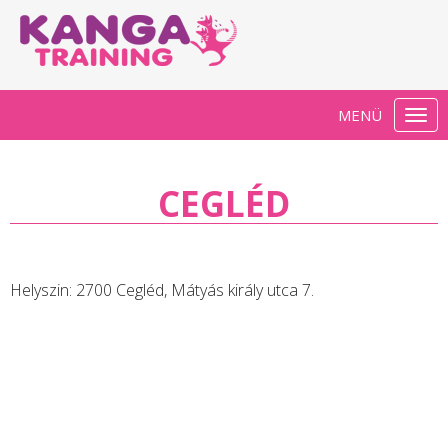
MENÜ
Togg
navi
CEGLÉD
Helyszin:
2700 Cegléd, Mátyás király utca 7.