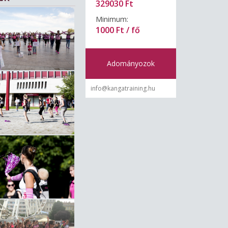
329030 Ft
Minimum:
1000 Ft / fő
Adományozok
info@kangatraining.hu