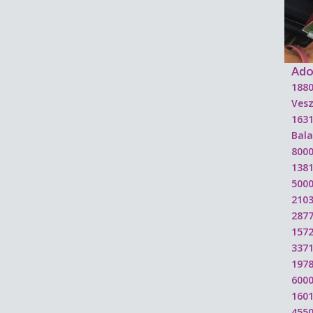
Ado
188
Ves
1631
Bal
8000
1381
5000
2103
2877
1572
3371
1978
6000
1601
455