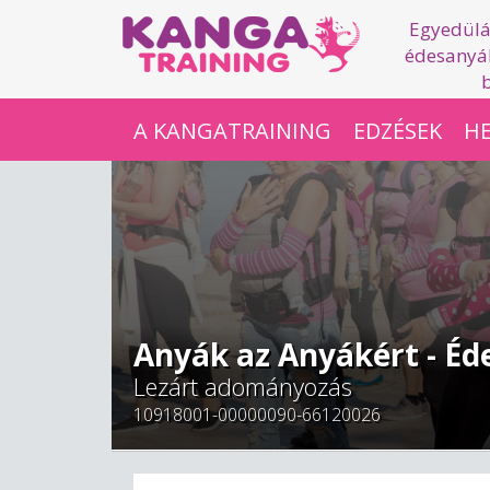
Egyedülá
édesanyák
A KANGATRAINING
EDZÉSEK
HE
Anyák az Anyákért - É
Lezárt adományozás
10918001-00000090-66120026