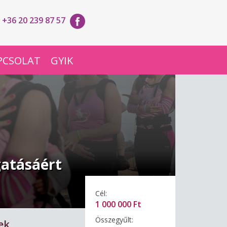
+36 20 239 87 57
PCSOLAT
GYIK
gatásáért
Cél:
1 000 000 Ft
Összegyűlt:
ek