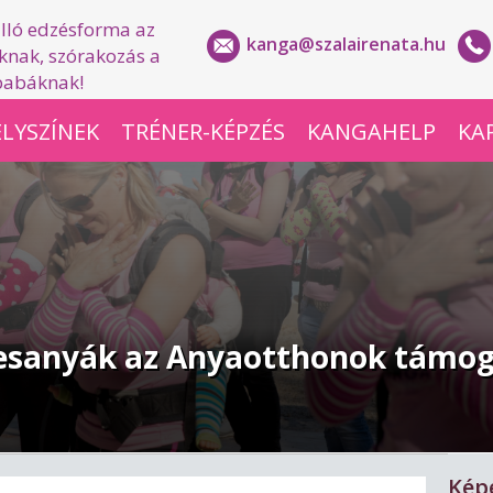
lló edzésforma az
kanga@szalairenata.hu
nak, szórakozás a
babáknak!
LYSZÍNEK
TRÉNER-KÉPZÉS
KANGAHELP
KA
desanyák az Anyaotthonok támo
Kép