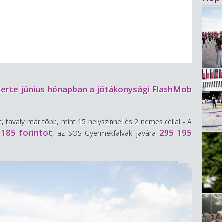
szerte június hónapban a jótákonysági FlashMob
 tavaly már több, mint 15 helyszínnel és 2 nemes céllal - A
 185 forintot
295 195
, az SOS Gyermekfalvak javára