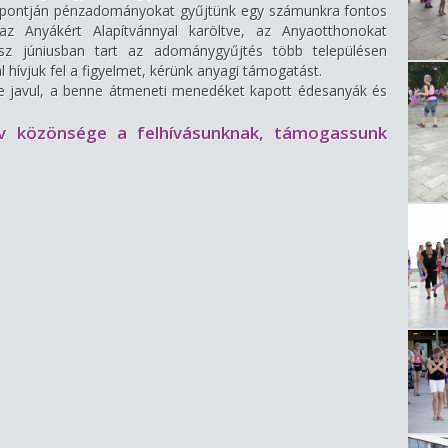
s pontján pénzadományokat gyűjtünk egy számunkra fontos
z Anyákért Alapítvánnyal karöltve, az Anyaotthonokat
sz júniusban tart az adománygyűjtés több településen
 hívjuk fel a figyelmet, kérünk anyagi támogatást.
 javul, a benne átmeneti menedéket kapott édesanyák és
tív közönsége a felhívásunknak, támogassunk