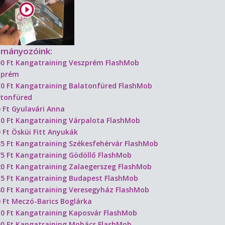
mányozóink:
00 Ft Kangatraining Veszprém FlashMob
zprém
0 Ft Kangatraining Balatonfüred FlashMob
atonfüred
 Ft Gyulavári Anna
0 Ft Kangatraining Várpalota FlashMob
 Ft Ösküi Fitt Anyukák
5 Ft Kangatraining Székesfehérvár FlashMob
5 Ft Kangatraining Gödöllő FlashMob
0 Ft Kangatraining Zalaegerszeg FlashMob
5 Ft Kangatraining Budapest FlashMob
0 Ft Kangatraining Veresegyház FlashMob
 Ft Meczó-Barics Boglárka
0 Ft Kangatraining Kaposvár FlashMob
00 Ft Kangatraining Mohács FlashMob